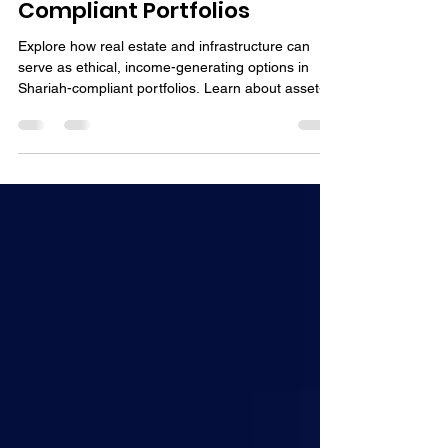
Sep 19, 2025
4 min read
Real Assets in Sharia-
Compliant Portfolios
Explore how real estate and infrastructure can
serve as ethical, income-generating options in
Shariah-compliant portfolios. Learn about asset-
backed strategies aligned with Islamic principles.