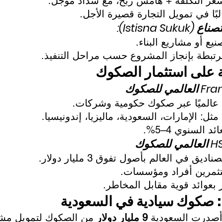
عر التكلفة + هامش ربح، مع سداد مؤجل.
بًا في تمويل التجارة قصيرة الأجل.
نيع أو مشاريع البناء.
رتبطة بإنجاز المشروع حسب مراحل التنفيذ.
ة على استثمار الصكوك
ًا عالميًا عبر صكوك حكومية وشركات.
مثل: الإمارات، السعودية، ماليزيا، إندونيسيا.
 السنوي 4–5%.
ديق في العالم بأصول تفوق 3 مليار دولار.
مرين أفراد ومؤسسات.
 بعوائد قوية مقابل المخاطر.
: صكوك سيادية في السعودية
9 مليار دولار
 من الصكوك لتمويل مشار