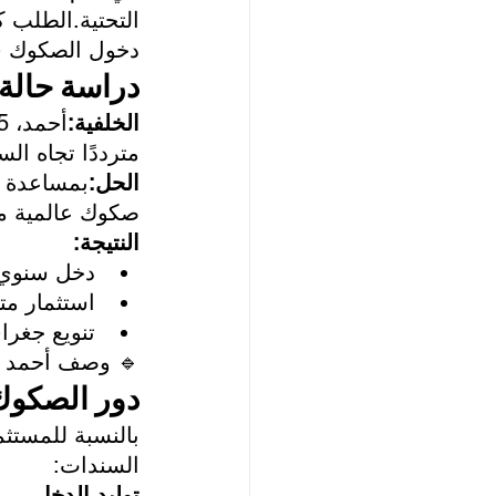
 دليل قوي على 
لعالمي السائد.
في أبو ظبي
الخلفية:
حاجة لدخل ثابت.
الحل:
المية مثل Franklin وHSBC.
النتيجة:
4.2% مع تقلب منخفض.
مع مبادئه.
ن المخاطر.
 خطة التقاعد."
لاستثمارية
ور الذي تلعبه 
السندات:
صول 
توليد الدخل