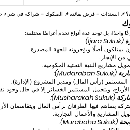
؟
📌 السندات = قرض بفائدة📌 الصكوك = شراكة في شيء ح
وك
 واحدًا، بل توجد عدة أنواع تخدم أغراضًا مختلفة:
 يمتلكون أصلًا ويؤجرونه للجهة المصدرة.
ي من الإيجار.
ويل مشاريع البنية التحتية الحكومية.
المستثمر (رأس المال) ومدير المشروع (الإدارة).
الأرباح، ويتحمل المستثمر الخسائر إلا في حال وجود تق
كة يساهم فيها الطرفان برأس المال ويتقاسمان الأرب
ويل المشاريع والأعمال التجارية.