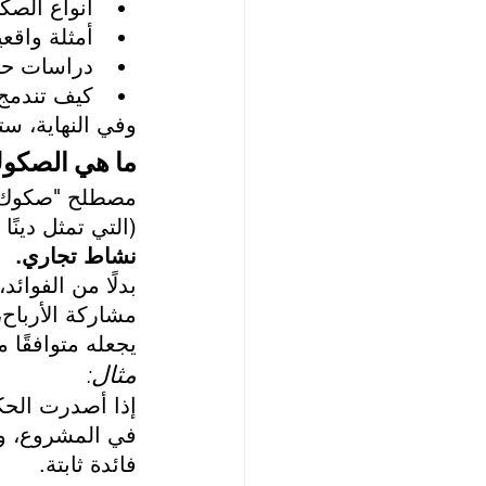
أنواع الص
أمثلة واقع
دراسات حا
كيف تندمج
وفي النهاية، ست
ما هي الصكو
مصطلح "صكوك" ي
(التي تمثل دينًا
نشاط تجاري.
بدلًا من الفوائ
مشاركة الأرباح،
يجعله متوافقًا م
مثال:
إذا أصدرت الحك
في المشروع، وع
فائدة ثابتة.