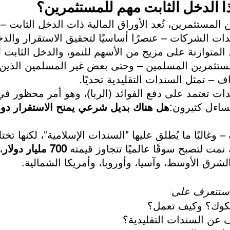
ا الدخل الثابت مهم للمستثمرين؟
ن المستثمرين، تُعد الأوراق المالية ذات الدخل الثابت 
ات الشركات – عنصرًا أساسيًا لتحقيق الاستقرار والدخل 
لمتوازنة على مزيج من الأسهم للنمو، والدخل الثابت ل
مستثمرين المسلمين – وحتى بعض غير المسلمين الذين ي
ف – تمثل السندات التقليدية تحديًا.
دات تعتمد على دفع الفوائد (الربا)، وهو أمر محظور في
يتساءل كثيرون:
هل هناك بديل شرعي يمنح الاستقرار دون
 – وغالبًا ما يُطلق عليها "السندات الإسلامية"، لكنها تخت
نمت لتصبح سوقًا عالميًا تتجاوز قيمته 
700 مليار دولار
،
شرق الأوسط، وآسيا، وأوروبا، وأمريكا الشمالية.
 ستتعرف على:
كوك؟ وكيف تعمل؟
ف عن السندات التقليدية؟