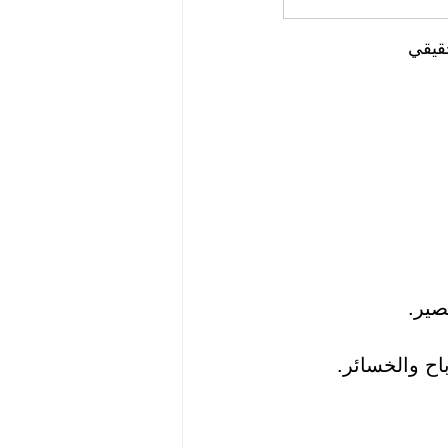
قيقي
صير.
اح والخسائر.