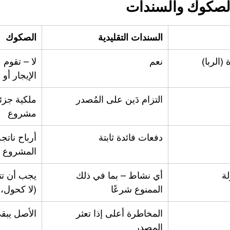
الصكوك والسندات
السندات التقليدية
الصكوك
(الربا)
نعم
لا – تقوم ع
الإيجار أو 
التزام دَين على المُصدر
ملكية جزئ
مشروع
دفعات فائدة ثابتة
أرباح ناتج
المشروع
ة
أي نشاط – بما في ذلك 
يجب أن تت
الممنوع شرعًا
(لا كحول، 
المخاطرة أعلى إذا تعثر 
الأصل يبق
المصدر