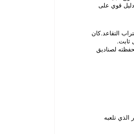
دليل قوي على 
قتراب التقاعد.كان 
 ثابت.
افق مع الشريعة، خصص 35% من محفظته لصناديق 
الذي تلعبه 