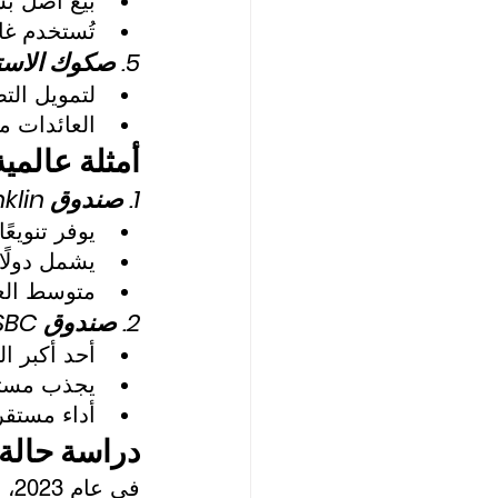
بيع أصل بس
تُستخدم غال
5. صكوك الاستصناع (Istisna Sukuk):
لتمويل التص
العائدات م
أمثلة عالمي
1. صندوق Franklin العالمي للصكوك
يوفر تنويع
يشمل دولًا 
متوسط العائد
2. صندوق HSBC العالمي للصكوك
أحد أكبر الصنا
يجذب مستث
أداء مستقر
دراسة حالة
في عام 2023، أصدرت السعودية 