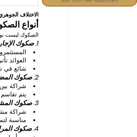
Start Your Free Assessment
الاختلاف الجوهري
أنواع الصك
الصكوك ليست نوعًا
1. صكوك الإجارة (Ijara Sukuk):
المستثمرون
العوائد تأت
شائع في تم
2. صكوك المضاربة (Mudarabah Sukuk):
شراكة بين 
يتم تقاسم 
3. صكوك المشاركة (Musharakah Sukuk):
شراكة مشتر
مناسبة لتم
4. صكوك المرابحة (Murabaha Sukuk):