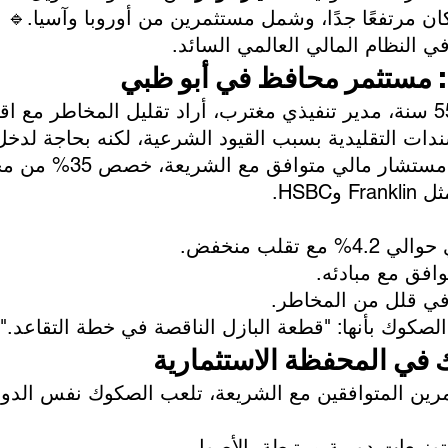
 كان مرتفعًا جدًا، وشمل مستثمرين من أوروبا وآسيا.
دخول الصكوك في النظام المالي ا
دراسة حالة: مستثمر محافظ 
 تنفيذي مغترب، أراد تقليل المخاطر مع اقتراب التقاعد.كان 
ا تجاه السندات التقليدية بسبب القيود الشرعية، لكنه ب
 35% من محفظته لصناديق 
صكوك ع
دخل سنوي حوالي 
استثمار متوافق 
تنويع جغرافي قلل م
🔹 وصف أحمد الصكوك بأنها: "قطعة البازل الناقصة في
دور الصكوك في المحفظة ا
ستثمرين المتوافقين مع الشريعة، تلعب الصكوك نفس الد
 → توزيعات دورية مرتبطة بالأ