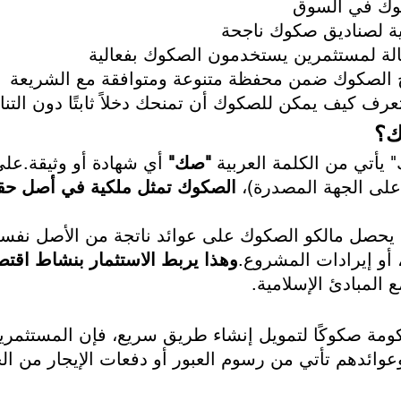
كوك في السوق
ية لصناديق صكوك ناجحة
لة لمستثمرين يستخدمون الصكوك بفعالية
 الصكوك ضمن محفظة متنوعة ومتوافقة مع الشريعة
عرف كيف يمكن للصكوك أن تمنحك دخلاً ثابتًا دون التنا
ك؟
أتي من الكلمة العربية 
"صك"
 أي شهادة أو وثيقة.ع
 على الجهة المصدرة)، 
الصكوك تمثل ملكية في أصل حقي
د، يحصل مالكو الصكوك على عوائد ناتجة من الأصل نفسه 
 أو إيرادات المشروع.
وهذا يربط الاستثمار بنشاط اقت
ع المبادئ الإسلامية.
ومة صكوكًا لتمويل إنشاء طريق سريع، فإن المستثمر
وائدهم تأتي من رسوم العبور أو دفعات الإيجار من ا